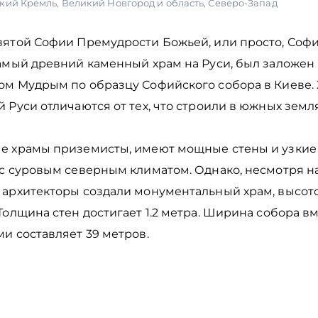
кий Кремль
,
Великий Новгород и область
,
Северо-Запад
вятой Софии Премудрости Божьей, или просто, Соф
амый древний каменный храм на Руси, был заложен 
ом Мудрым по образцу Софийского собора в Киеве.
 Руси отличаются от тех, что строили в южных земл
е храмы приземисты, имеют мощные стены и узкие 
с суровым северным климатом. Однако, несмотря на
 архитекторы создали монументальный храм, высот
Толщина стен достигает 1.2 метра. Ширина собора вм
и составляет 39 метров.