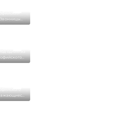
Софийский
 Звонницы
кого Кремля
под одним из
Софийского
бора
офийского
тражающиеся
ного Волхова