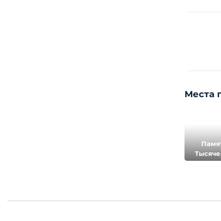
Места 
Памя
Тысяче
Рос