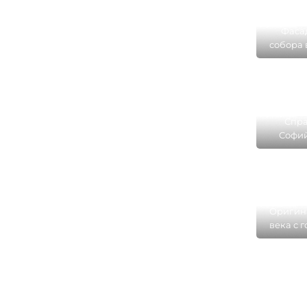
Фаса
собора 
Спра
Софий
нахо
«Зна
Оригина
века с 
Софий