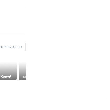
ОТРЕТЬ ВСЕ (
6
)
Крепостные
Новгородский
 Кокуй
стены и башни
исторический
музей