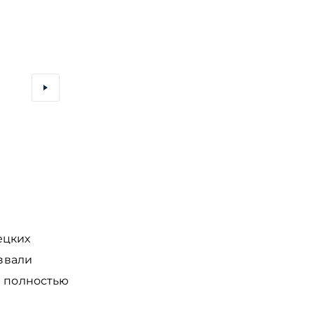
Справа от алтаря Софийского собора находится 
«Знамение Божьей Матери»
ецких
азвали
л полностью