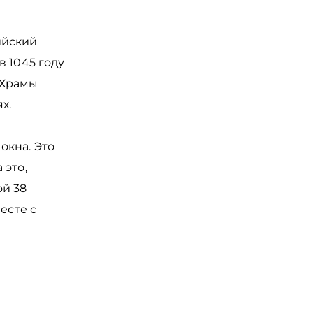
ийский
в 1045 году
 Храмы
ях.
окна. Это
 это,
ой 38
есте с