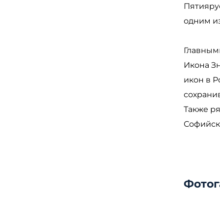
Пятияру
одним и
Главным
Икона З
икон в Р
сохранив
Также р
Софийско
Фотог