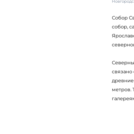
Новгородс
Собор С
собор, с
Ярослав
северной
Северны
связано 
древние
метров. 
галереям