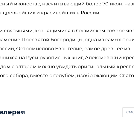
сный иконостас, насчитывающий более 70 икон, на
з древнейших и красивейших в России.
и святынями, хранящимися в Софийском соборе яв
намение Пресвятой Богородицы, одна из самых поч
оссии, Остромислово Евангелие, самое древнее из
шихся на Руси рукописных книг, Алексиевский крест
ядом с алтарем можно увидеть оригинальный крест 
го собора, вместе с голубем, изображающим Святог
алерея
СМО