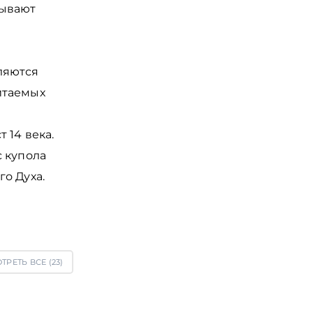
зывают
ляются
итаемых
 14 века.
с купола
о Духа.
ТРЕТЬ ВСЕ (
23
)