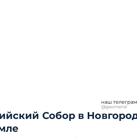
наш телеграм
@geomerid
ийский Собор в Новгоро
мле