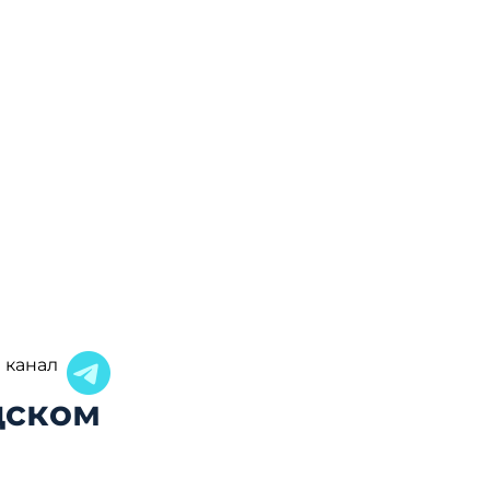
 канал
дском