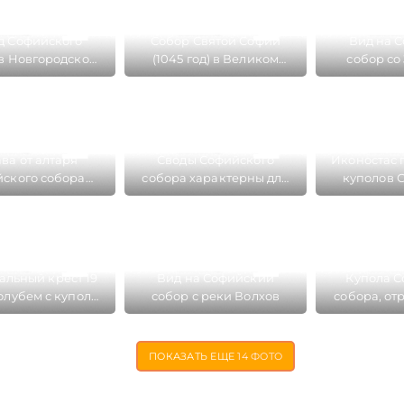
д Софийского
Собор Святой Софии
Вид на 
в Новгородском
(1045 год) в Великом
собор со
Кремле
Новгороде – самый
Новгородс
древний храм России
ва от алтаря
Своды Софийского
Иконостас 
ского собора
собора характерны для
куполов 
дится Икона
церквей 11 века
со
мение Божьей
Матери»
льный крест 19
Вид на Софийский
Купола С
голубем с купола
собор с реки Волхов
собора, о
ского собора
в водах ноч
ПОКАЗАТЬ ЕЩЕ
14 ФОТО