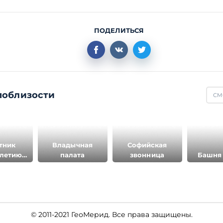
ПОДЕЛИТЬСЯ
поблизости
СМ
тник
Владычная
Софийская
летию
палата
звонница
Башня
сии
© 2011-2021 ГеоМерид. Все права защищены.