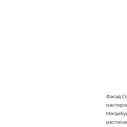
Фасад С
мастеров
Магдебур
расписан