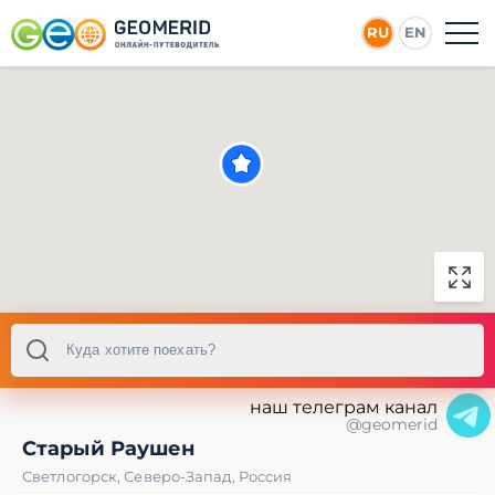
RU
EN
наш телеграм канал
@geomerid
Старый Раушен
Светлогорск
,
Северо-Запад
,
Россия