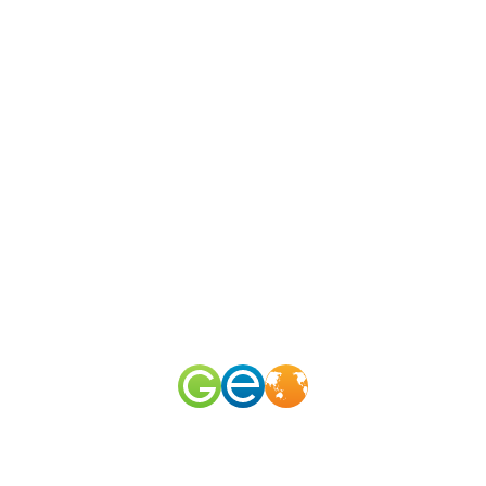
N
канал
merid
50