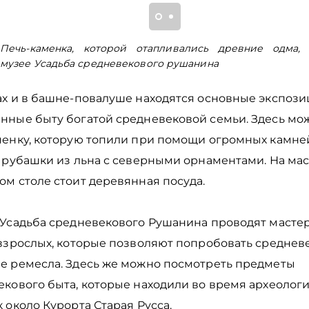
Печь-каменка, которой отапливались древние одма,
музее Усадьба средневекового рушанина
ах и в башне-повалуше находятся основные экспози
нные быту богатой средневековой семьи. Здесь мо
менку, которую топили при помощи огромных камней
и рубашки из льна с северными орнаментами. На ма
ом столе стоит деревянная посуда.
 Усадьба средневекового Рушанина проводят мастер
 взрослых, которые позволяют попробовать среднев
е ремесла. Здесь же можно посмотреть предметы
екового быта, которые находили во время археолог
 около Курорта Старая Русса.