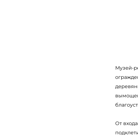
Музей-р
огражде
деревян
вымощен
благоуст
От вход
подклети