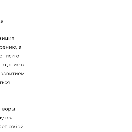
 в
озиция
рению, а
описи о
е здание в
 развитием
ться
я воры
музея
яет собой