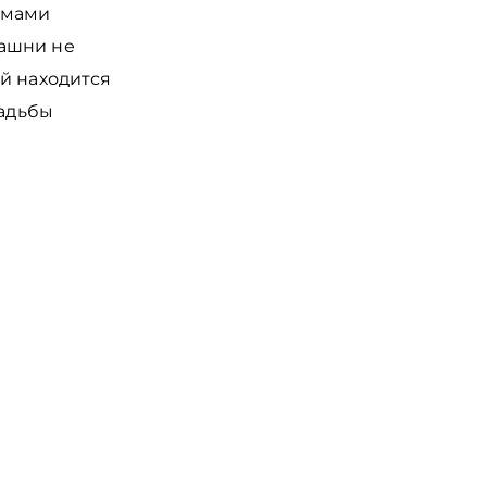
ромами
башни не
й находится
садьбы