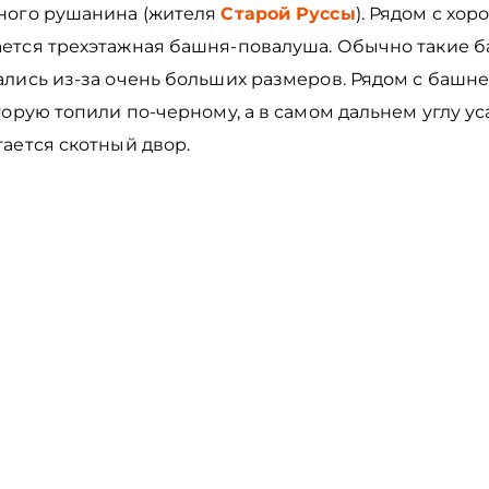
ного рушанина (жителя
Старой Руссы
). Рядом с хо
ется трехэтажная башня-повалуша. Обычно такие 
ались из-за очень больших размеров. Рядом с башне
торую топили по-черному, а в самом дальнем углу у
гается скотный двор.