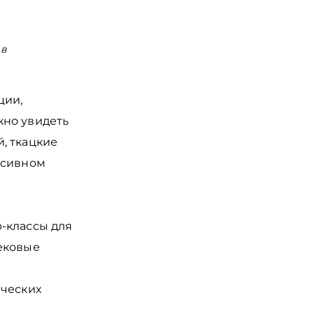
 в
Обеденный стол у хоромах, в музее Уса
средневекового Рушанина в Старой Руссе
ции,
жно увидеть
, ткацкие
ссивном
-классы для
ековые
ических