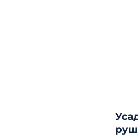
Уса
руш