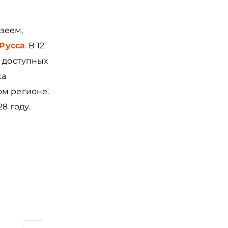
зеем,
Русса
. В 12
, доступных
са
ом регионе.
28 году.