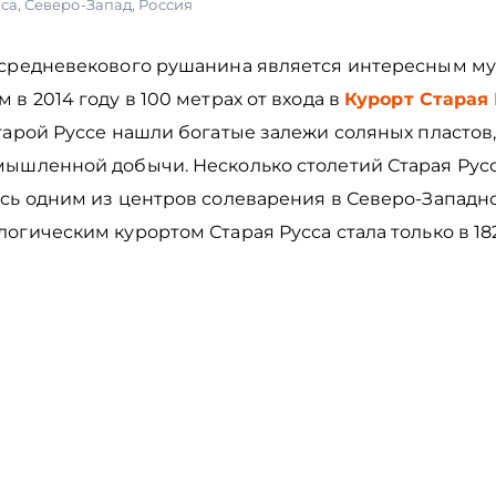
сса
,
Северо-Запад
,
Россия
 средневекового рушанина является интересным му
 в 2014 году в 100 метрах от входа в
Курорт Старая 
тарой Руссе нашли богатые залежи соляных пластов
мышленной добычи. Несколько столетий Старая Рус
ась одним из центров солеварения в Северо-Западн
огическим курортом Старая Русса стала только в 18