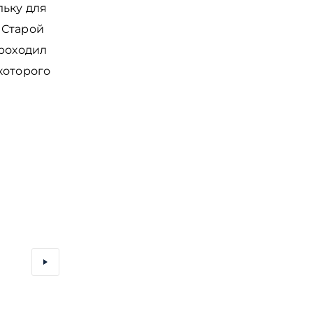
льку для
 Старой
проходил
которого