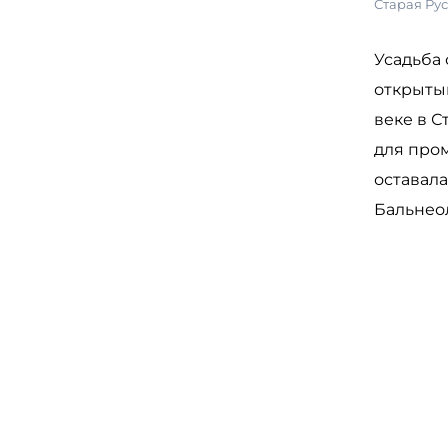
Старая Ру
Усадьба
открытым
веке в С
для про
оставал
Бальнеол