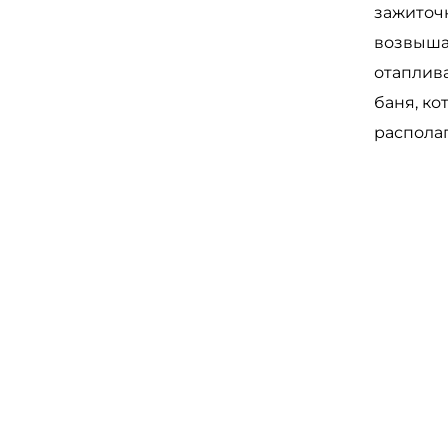
зажиточ
возвыша
отаплив
баня, ко
распола