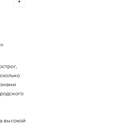
го
Вход в Музей Усадьба средневекового Рушанина
проводятся различные мастер-классы
строг,
сколько
домами
ородского
на высокой