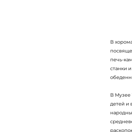
В хором
посвяще
печь-ка
станки 
обеденн
В Музее
детей и
народны
среднев
раскопок