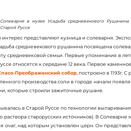
Солеварня в музее Усадьба средневекового Рушанина
Старой Руссе
 интерес представляют кузница и солеварня. Эксп
садьба средневекового рушанина посвящена солева
ыту средневековой семьи. Первые упоминания в лет
уссе относятся к середине 12 века. Первое каменно
Спасо-Преображенский собор
, построено в 1193г. С
енного производства соли в городе начали появля
ни, которые строили зажиточные рушане.
бывалась в Старой Руссе по технологии выпаривани
о раствора старорусских источников). В Солеварне 
я очаг, над которым установлен церн. Он представл