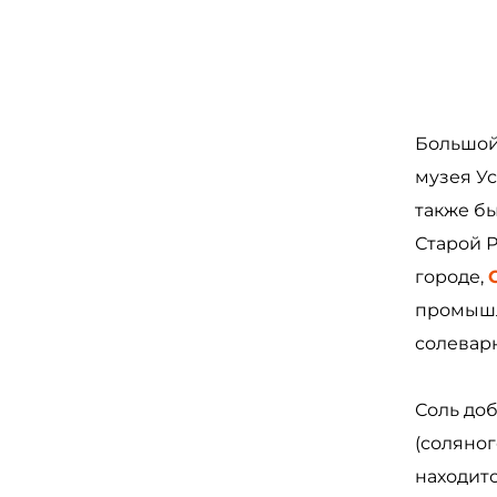
Большой
музея У
также б
Старой Р
городе,
промышл
солевар
Соль до
(соляног
находитс