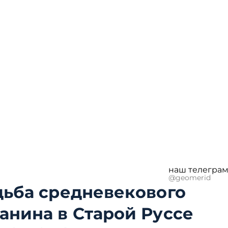
наш телеграм
@geomerid
дьба средневекового
анина в Старой Руссе