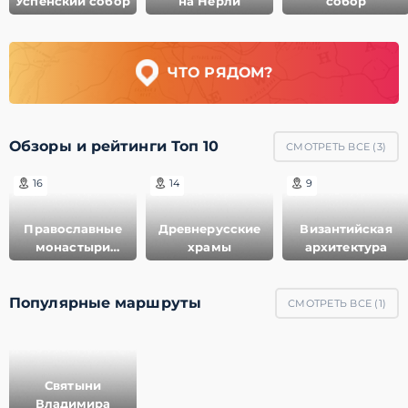
Успенский собор
на Нерли
собор
ЧТО РЯДОМ?
Обзоры и рейтинги Топ 10
СМОТРЕТЬ ВСЕ (
3
)
16
14
9
Православные
Древнерусские
Византийская
монастыри
храмы
архитектура
России
Популярные маршруты
СМОТРЕТЬ ВСЕ (
1
)
Святыни
Владимира