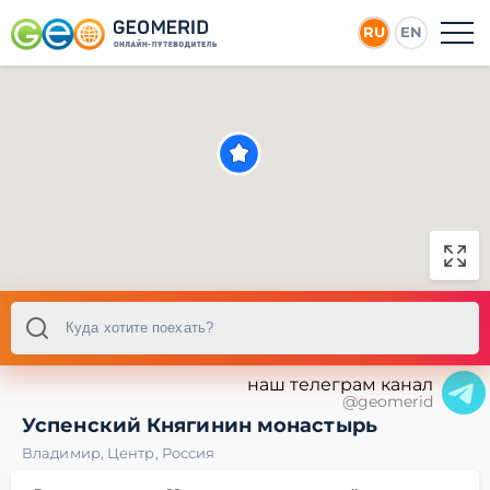
RU
EN
наш телеграм канал
@geomerid
Успенский Княгинин монастырь
Владимир
,
Центр
,
Россия