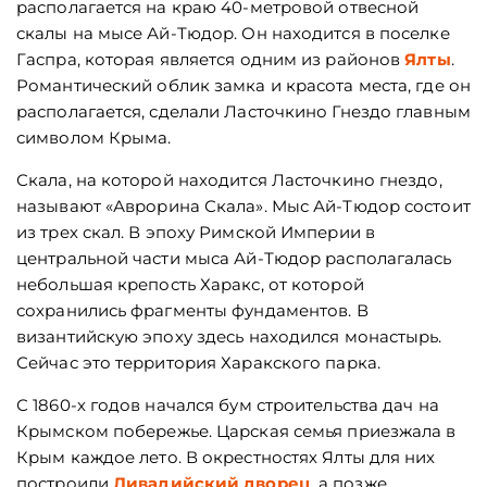
располагается на краю 40-метровой отвесной
скалы на мысе Ай-Тюдор. Он находится в поселке
Гаспра, которая является одним из районов
Ялты
.
Романтический облик замка и красота места, где он
располагается, сделали Ласточкино Гнездо главным
символом Крыма.
Скала, на которой находится Ласточкино гнездо,
называют «Аврорина Скала». Мыс Ай-Тюдор состоит
из трех скал. В эпоху Римской Империи в
центральной части мыса Ай-Тюдор располагалась
небольшая крепость Харакс, от которой
сохранились фрагменты фундаментов. В
византийскую эпоху здесь находился монастырь.
Сейчас это территория Харакского парка.
С 1860-х годов начался бум строительства дач на
Крымском побережье. Царская семья приезжала в
Крым каждое лето. В окрестностях Ялты для них
построили
Ливадийский дворец
, а позже