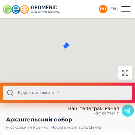
RU
EN
наш телеграм канал
@geomerid
Архангельский собор
Московский Кремль
,
Москва и область
,
Центр