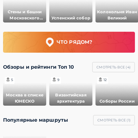
Стены и башни
Колокольня Иван
Московского
Успенский собор
Великий
Кремля
ЧТО РЯДОМ?
Обзоры и рейтинги Топ 10
СМОТРЕТЬ ВСЕ (
4
)
5
9
12
Москва в списке
Византийская
ЮНЕСКО
архитектура
Соборы России
Популярные маршруты
СМОТРЕТЬ ВСЕ (
1
)