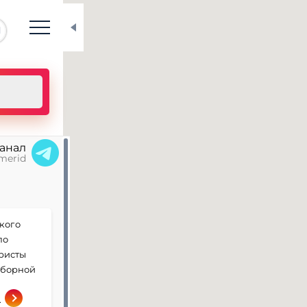
N
канал
merid
кого
по
уристы
оборной
.