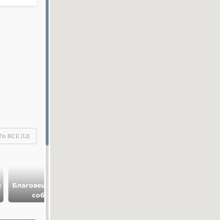
Ь ВСЕ (
12
)
н
Благовещенский
Соборная
собор
площадь
Царь Колокол