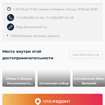
С 10:00 до 17:00, кроме четверга. Кассы с 9:30 до 16:30.
+7 (495) 695-41-46, +7 (495) 697-03-49
http://www.kreml.ru
103132 Россия, Москва,
Кремль
Места внутри этой
СМОТРЕТЬ ВСЕ (
13
)
достопримечательности
Стены и башни
Колокольня Иван
Московского
Успенский собор
Великий
Кремля
ЧТО РЯДОМ?