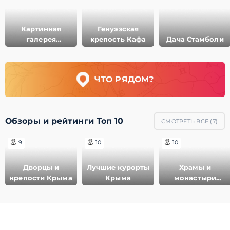
Картинная
Генуэзская
галерея
крепость Кафа
Дача Стамболи
Айвазовского
ЧТО РЯДОМ?
Обзоры и рейтинги Топ 10
СМОТРЕТЬ ВСЕ (
7
)
9
10
10
Дворцы и
Лучшие курорты
Храмы и
крепости Крыма
Крыма
монастыри
Крыма
© 2011-2021 ГеоМерид. Все права защищены.