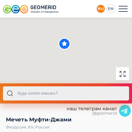
RU
EN
наш телеграм канал
@geomerid
Мечеть Муфти-Джами
Феодосия
,
Юг
,
Россия