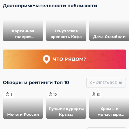
Достопримечательности поблизости
Картинная
Генуэзская
галерея
крепость Кафа
Дача Стамболи
Айвазовского
ЧТО РЯДОМ?
Обзоры и рейтинги Топ 10
СМОТРЕТЬ ВСЕ (
8
)
8
10
10
Лучшие курорты
Храмы и
Мечети России
Крыма
монастыри
Крыма