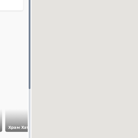
Храм Мединет
Храм Хатшепсут
Абу
Храм Рамессеум