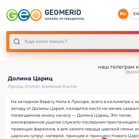
RU
E
наш телеграм 
@geo
Долина Цариц
Луксор
,
Египет
,
Ближний Восток
На западном берегу Нила в Луксоре, всего в километре к ю
западу от Долины Царей, находится место не менее сакрал
посвященное иному началу — Долина Цариц. Это тихое,
изолированное ущелье служило последним пристанищем н
правящих фараонов, а для самого сердца царской семьи: 
царских супруг, матерей, принцев и принцесс Нового Царс