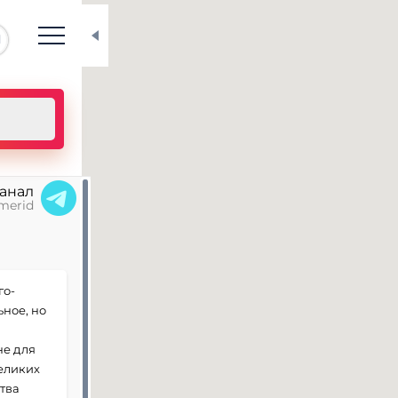
N
канал
merid
го-
ьное, но
е для
великих
тва