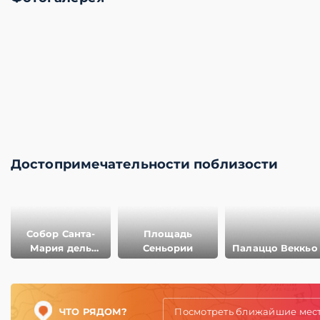
Достопримечательности поблизости
Собор Санта-
Площадь
Мария дель
Сеньории
Палаццо Веккьо
Фьоре
ЧТО РЯДОМ?
Посмотреть ближайшие мес