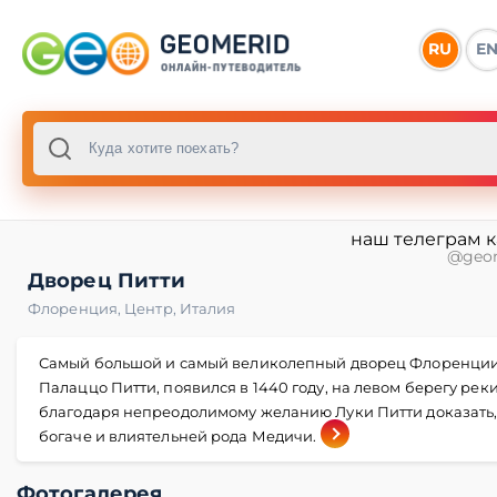
RU
E
наш телеграм 
@geo
Дворец Питти
Флоренция
,
Центр
,
Италия
Самый большой и самый великолепный дворец Флоренции
Палаццо Питти, появился в 1440 году, на левом берегу рек
благодаря непреодолимому желанию Луки Питти доказать,
богаче и влиятельней рода Медичи.
Фотогалерея