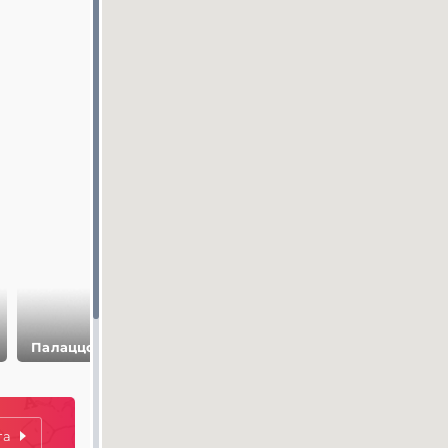
Старый город
Палаццо Питти
Сад Боболи
Флоренции
та