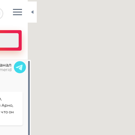
N
канал
merid
,
и Арно,
 что он