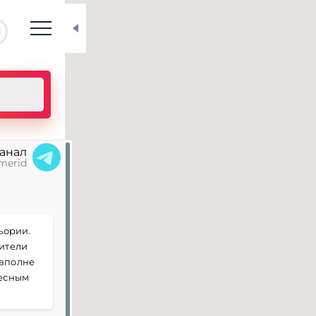
N
канал
merid
ьории.
ители
 вполне
ресным