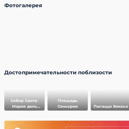
Фотогалерея
Достопримечательности поблизости
Собор Санта-
Площадь
Мария дель
Сеньории
Палаццо Веккьо
Фьоре