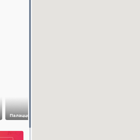
Старый город
Палаццо Питти
Сад Боболи
Флоренции