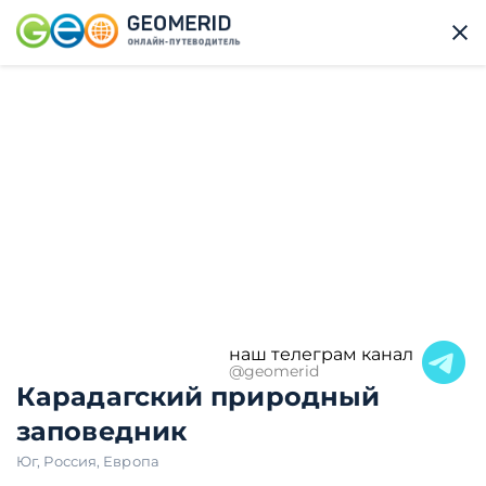
наш телеграм канал
@geomerid
Карадагский природный
заповедник
Юг
,
Россия
,
Европа