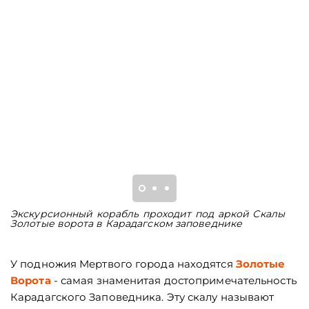
Экскурсионный корабль проходит под аркой Скалы
Г
Золотые ворота в Карадагском заповеднике
в
У подножия Мертвого города находятся
Золотые
Ворота
- самая знаменитая достопримечательность
Карадагского Заповедника. Эту скалу называют