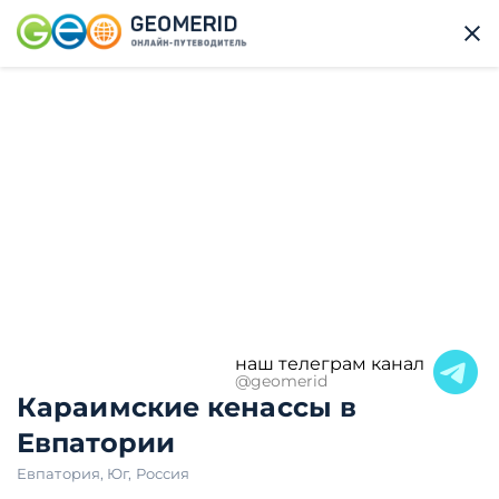
наш телеграм канал
@geomerid
Караимские кенассы в
Евпатории
Евпатория
,
Юг
,
Россия