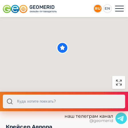
RU
EN
наш телеграм канал
@geomerid
Крейсер Аврора