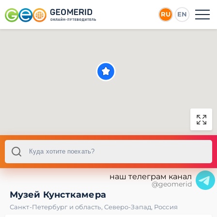
RU
EN
наш телеграм канал
@geomerid
Музей Кунсткамера
Санкт-Петербург и область
,
Северо-Запад
,
Россия