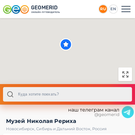
RU
EN
наш телеграм канал
@geomerid
Музей Николая Рериха
Новосибирск
,
Сибирь и Дальний Восток
,
Россия