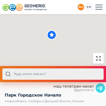
RU
EN
наш телеграм канал
@geomerid
Парк Городское Начало
Новосибирск
,
Сибирь и Дальний Восток
,
Россия