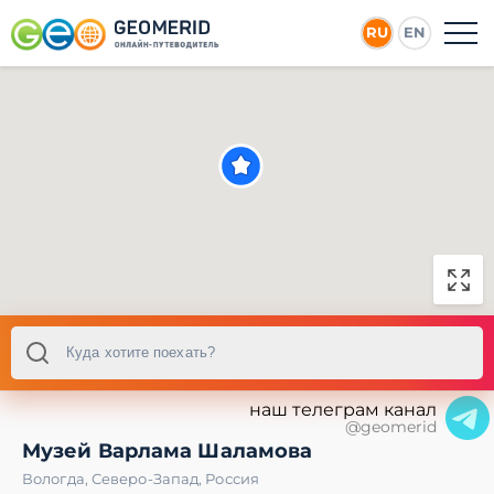
RU
EN
наш телеграм канал
@geomerid
Музей Варлама Шаламова
Вологда
,
Северо-Запад
,
Россия