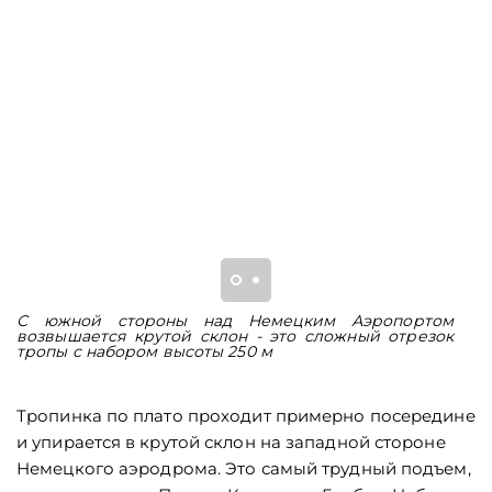
С южной стороны над Немецким Аэропортом
В
возвышается крутой склон - это сложный отрезок
Э
тропы с набором высоты 250 м
в
Тропинка по плато проходит примерно посередине
и упирается в крутой склон на западной стороне
Немецкого аэродрома. Это самый трудный подъем,