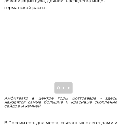
локализации духа, деяний, наследства индо-
германской расы».
Амфитеатр в центре горы Воттоваара - здесь
Р
находятся самые большие и красивые скопления
М
сейдов и камней
В России есть два места, связанных с легендами и