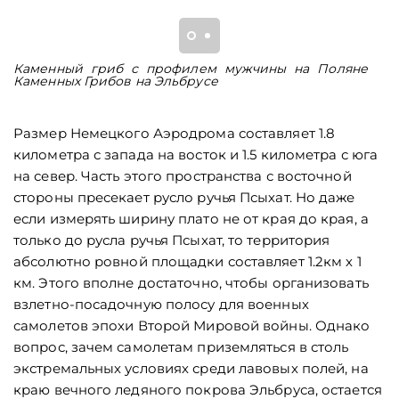
Каменный гриб с профилем мужчины на Поляне
П
Каменных Грибов на Эльбрусе
Э
Размер Немецкого Аэродрома составляет 1.8
километра с запада на восток и 1.5 километра с юга
на север. Часть этого пространства с восточной
стороны пресекает русло ручья Псыхат. Но даже
если измерять ширину плато не от края до края, а
только до русла ручья Псыхат, то территория
абсолютно ровной площадки составляет 1.2км х 1
км. Этого вполне достаточно, чтобы организовать
взлетно-посадочную полосу для военных
самолетов эпохи Второй Мировой войны. Однако
вопрос, зачем самолетам приземляться в столь
экстремальных условиях среди лавовых полей, на
краю вечного ледяного покрова Эльбруса, остается