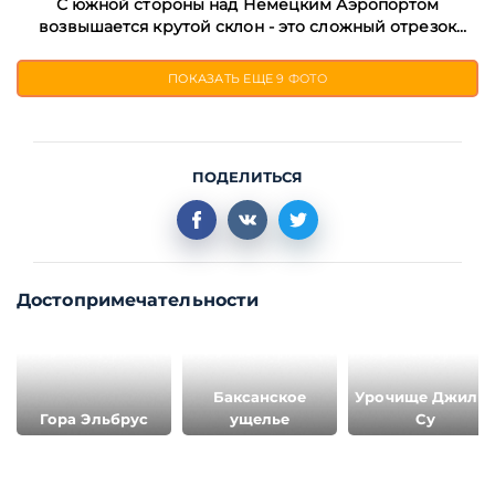
С южной стороны над Немецким Аэропортом
возвышается крутой склон - это сложный отрезок
тропы с набором высоты 250 м
ПОКАЗАТЬ ЕЩЕ
9 ФОТО
ПОДЕЛИТЬСЯ
Достопримечательности
Баксанское
Урочище Джилы
Гора Эльбрус
ущелье
Су