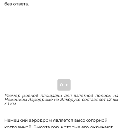
без ответа.
Размер ровной площадки для взлетной полосы на
Т
Немецком Аэродроме на Эльбрусе составляет 1.2 км
Н
х 1 км
Немецкий аэродром является высокогорной
котловиной. Высота гор, которые его окружают,