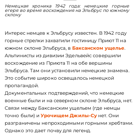
Немецкая хроника 1942 года: немецкие горные
Н
егеря во время восхождения на Эльбрус по южному
б
склону
Интерес немцев к Эльбрусу известен. В 1942 году
горные стрелки захватили гостиницу Приют 11 на
южном склоне Эльбруса, в
Баксанском ущелье
.
Альпинисты из дивизии Эдельвейс совершили
восхождение из Приюта 11 на обе вершины
Эльбруса. Там они установили немецкие знамена.
Это событие широко освещалось немецкой
пропагандой.
Документальных подтверждений, что немецкие
военные были и на северном склоне Эльбруса, нет.
Связи между Баксанским ущельем (где немцы
точно были) и
Урочищем Джилы-Су
нет. Они
разграничены непроходимыми горными хребтами.
Однако это дает почву для легенд.