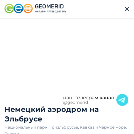
наш телеграм канал
@geomerid
Немецкий аэродром на
Эльбрусе
Национальный парк Приэльбрусье
,
Кавказ и Черное море
,
Россия