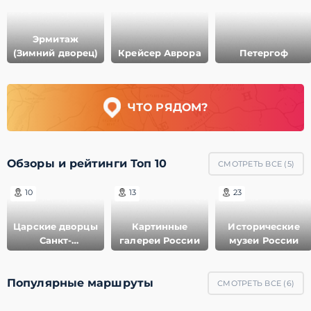
Эрмитаж
(Зимний дворец)
Крейсер Аврора
Петергоф
ЧТО РЯДОМ?
Обзоры и рейтинги Топ 10
СМОТРЕТЬ ВСЕ (
5
)
10
13
23
Царские дворцы
Картинные
Исторические
Санкт-
галереи России
музеи России
Петербурга
Популярные маршруты
СМОТРЕТЬ ВСЕ (
6
)