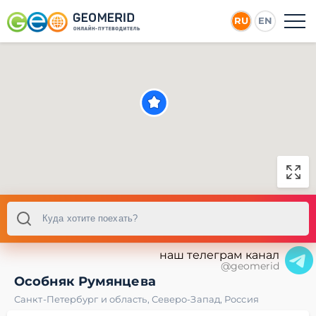
RU
EN
наш телеграм канал
@geomerid
Особняк Румянцева
Санкт-Петербург и область
,
Северо-Запад
,
Россия