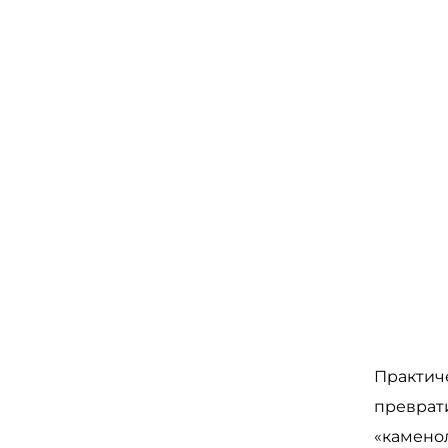
Практич
преврат
«каменол