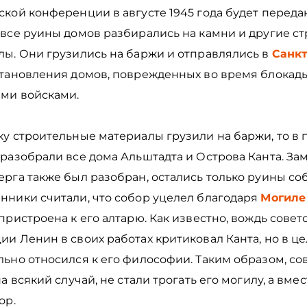
кой конференции в августе 1945 года будет переда
 все руины домов разбирались на камни и другие с
лы. Они грузились на баржи и отправлялись в
Санкт
становления домов, поврежденных во время блокад
ми войсками.
ку строительные материалы грузили на баржи, то в
разобрали все дома Альштадта и Острова Канта. За
рга также был разобран, остались только руины соб
нники считали, что собор уцелел благодаря
Могиле
пристроена к его алтарю. Как известно, вождь совет
и Ленин в своих работах критиковал Канта, но в ц
ьно относился к его философии. Таким образом, со
на всякий случай, не стали трогать его могилу, а вмес
ор.