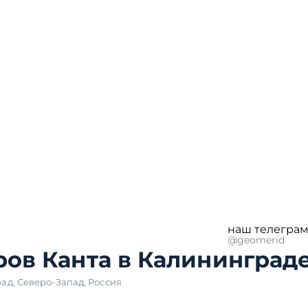
наш телеграм
@geomerid
ров Канта в Калининград
рад
,
Северо-Запад
,
Россия