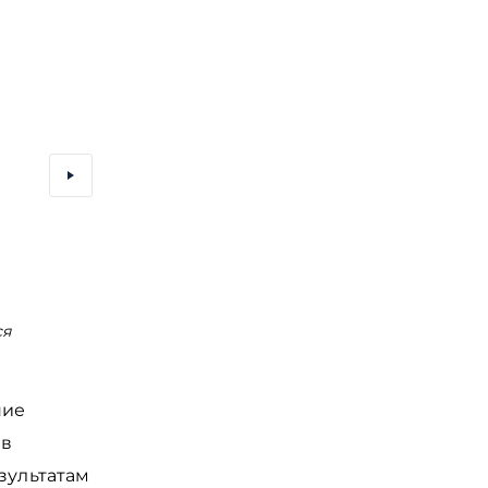
ся
Описание операции Кенигсберг - штурма сто
Восточной Пруссии
ние
 в
зультатам