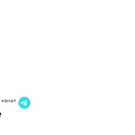
 канал
е