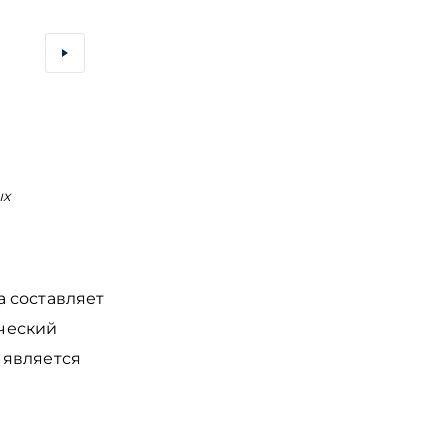
ых
Кузнечный мост на остров Канта (Кнайпхоф) на дово
фото Кенигсберга
 составляет
ический
 является