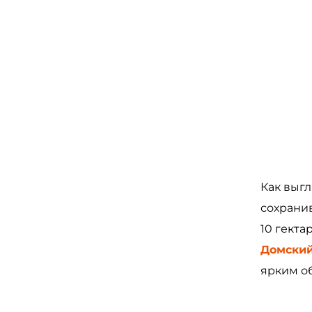
Как выгл
сохрани
10 гекта
Домский
ярким о