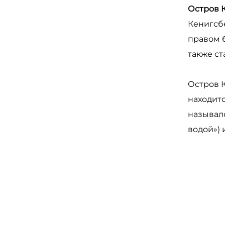
Остров 
Кенигсбе
правом 
также ст
Остров К
находитс
называл
водой») 