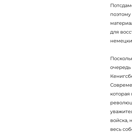
Потсдамс
поэтому
материа
для вос
немецки
Посколь
очередь 
Кенигсбе
Совреме
которая 
революци
уважител
войска, 
весь соб