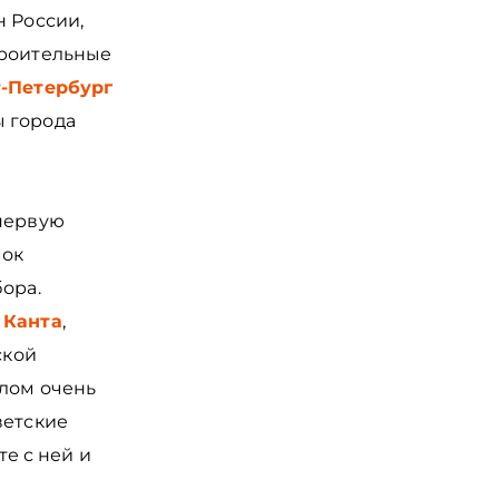
н России,
троительные
-Петербург
ы города
 первую
мок
ора.
 Канта
,
ской
елом очень
ветские
те с ней и