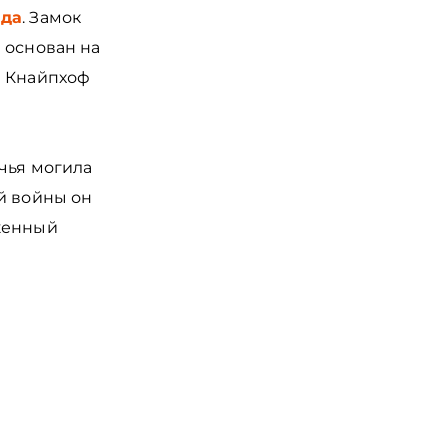
ада
. Замок
 основан на
в Кнайпхоф
 чья могила
й войны он
уженный