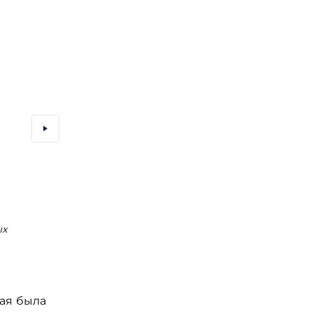
ых
Лавочный мост на Острове Канта (Кнайпхоф) на дово
фото Кенигсберга
рая была