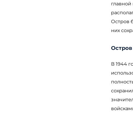
главной 
располаг
Остров 
них сох
Остров
В 1944 
использо
полност
сохрани
значите
войсками