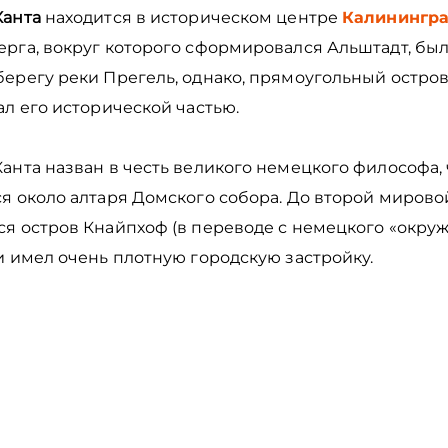
Канта
находится в историческом центре
Калинингр
рга, вокруг которого сформировался Альштадт, был
берегу реки Прегель, однако, прямоугольный остро
ал его исторической частью.
анта назван в честь великого немецкого философа,
я около алтаря Домского собора. До второй мирово
ся остров Кнайпхоф (в переводе с немецкого «окр
и имел очень плотную городскую застройку.