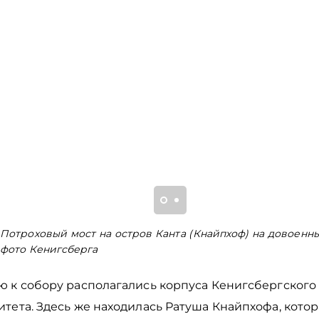
Потроховый мост на остров Канта (Кнайпхоф) на довоенн
фото Кенигсберга
ю к собору располагались корпуса Кенигсбергского
тета. Здесь же находилась Ратуша Кнайпхофа, кото