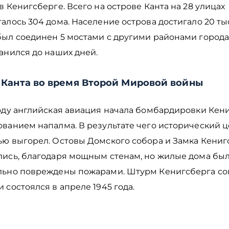
в Кенигсберге. Всего на острове Канта на 28 улицах
алось 304 дома. Население острова достигало 20 ты
был соединен 5 мостами с другими районами города
ранился до наших дней.
 Канта во время Второй Мировой войны
году английская авиация начала бомбардировки Кени
ванием напалма. В результате чего исторический ц
ью выгорел. Остовы Домского собора и Замка Кениг
лись, благодаря мощным стенам, но жилые дома бы
льно повреждены пожарами. Штурм Кенигсберга со
 состоялся в апреле 1945 года.