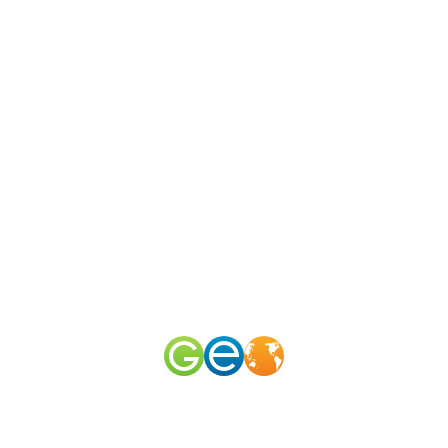
N
канал
merid
м?
50