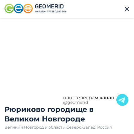
наш телеграм канал
@geomerid
Рюриково городище в
Великом Новгороде
Великий Новгород и область
,
Северо-Запад
,
Россия