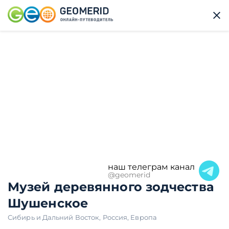
наш телеграм канал
@geomerid
Музей деревянного зодчества
Шушенское
Сибирь и Дальний Восток
,
Россия
,
Европа