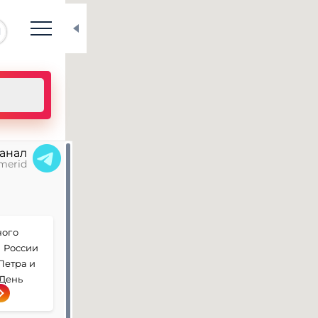
N
канал
merid
ного
В России
Петра и
 День