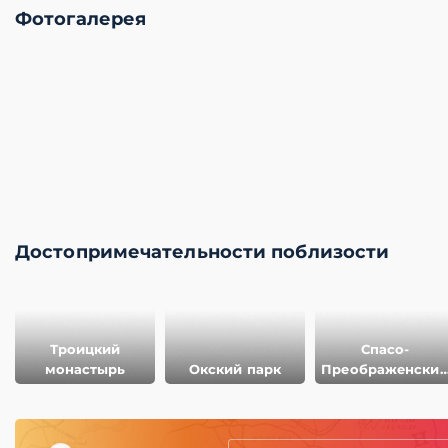
Фотогалерея
Достопримечательности поблизости
Троицкий
Спасо-
монастырь
Окский парк
Преображенски
монастырь