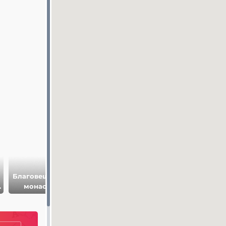
Благовещенский
Водонапорная
Муромский
й
монастырь
башня
историко-
художественны
музей