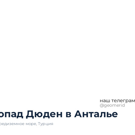
наш телеграм
@geomerid
опад Дюден в Анталье
редиземное море
,
Турция