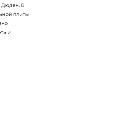
 Дюден. В
льной плиты
ено
ть и