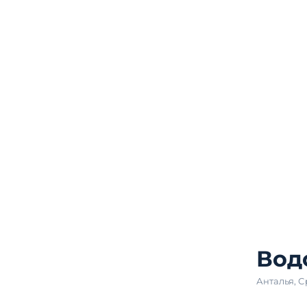
Вод
Анталья
,
С