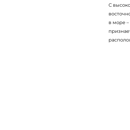
С высоко
восточно
в море 
признает
располо