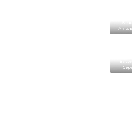
Водо
Анталь
оди
живопи
Высок
бере
кот
вод