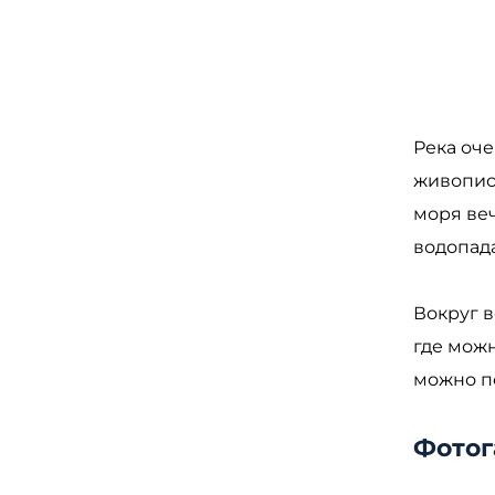
Река оч
живопис
моря веч
водопад
Вокруг в
где можн
можно п
Фотог