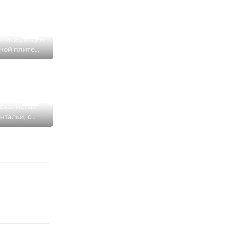
опада Дюден
ной плите
небольшая
ая зона
скалистый
нтальи, с
о падает
д Дюден