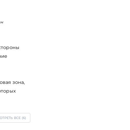
ен
 стороны
ние
овая зона,
оторых
ОТРЕТЬ ВСЕ (
6
)