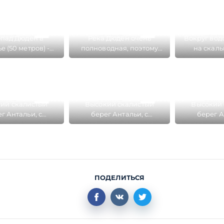
пад Дюден в
Река Дюден очень
Вокруг вод
е (50 метров) -
полноводная, поэтому
на скаль
н из самых
водопад Дюден красив
создана 
сных в Турции
даже жарким летом
парков
ий скалистый
Высокий скалистый
Высокий 
г Антальи, с
берег Антальи, с
берег А
орого падает
которого падает
которог
опад Дюден
водопад Дюден
водопа
ПОДЕЛИТЬСЯ