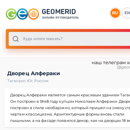
RU
E
наш телеграм 
@geo
Дворец Алфераки
Таганрог
,
Юг
,
Россия
Дворец Алфераки является самым красивым зданием Тага
Он построен в 1848 году купцом Николаем Алфераки. Двор
построен в стиле необарокко, который пришел на смену с
чертам классицизма. Архитектурные формы вновь стали
пышными, а на фасаде появился декор, как на дворцах 18 в