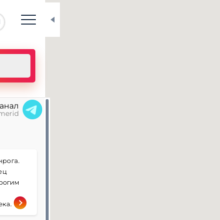
N
канал
merid
нрога.
ец
трогим
ека.