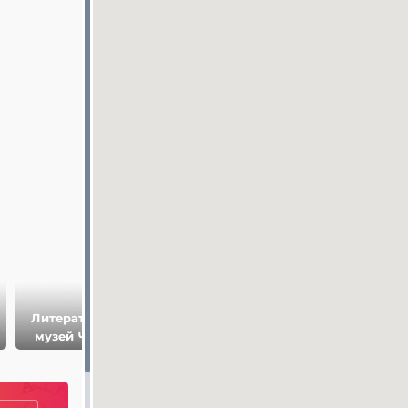
Литературный
Музей Лавка
Художественны
музей Чехова
Чехова
музей Таганрога