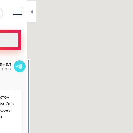
N
канал
merid
естом
ам. Она
тороны
ы