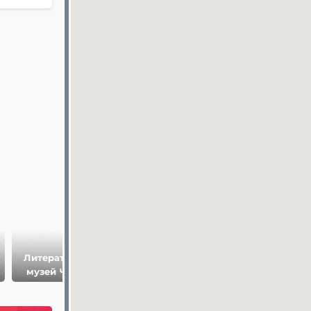
Литературный
Музей Лавка
Художественны
музей Чехова
Чехова
музей Таганрога