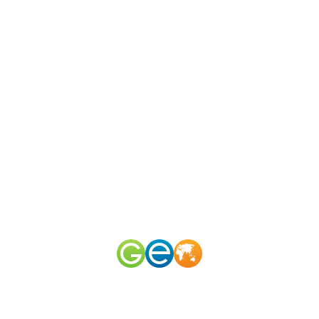
N
канал
merid
50