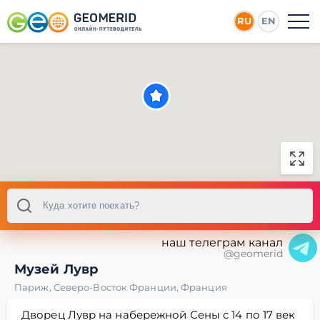
RU
EN
наш телеграм канал
@geomerid
Музей Лувр
Париж
,
Северо-Восток Франции
,
Франция
Дворец Лувр на набережной Сены с 14 по 17 век