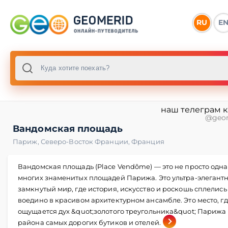
RU
E
наш телеграм 
@geo
Вандомская площадь
Париж
,
Северо-Восток Франции
,
Франция
Вандомская площадь (Place Vendôme) — это не просто одна
многих знаменитых площадей Парижа. Это ультра-элегант
замкнутый мир, где история, искусство и роскошь сплелись
воедино в красивом архитектурном ансамбле. Это место, г
ощущается дух &quot;золотого треугольника&quot; Парижа
района самых дорогих бутиков и отелей.