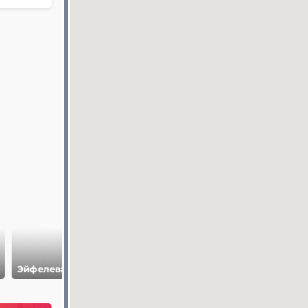
Эйфелева Башня
Дом Инвалидов
Елисейские пол