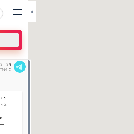
N
канал
merid
 из
ный,
де
 —