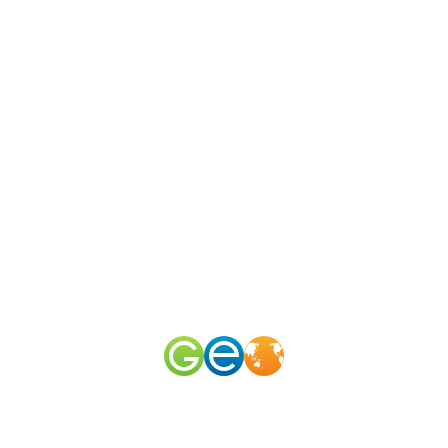
N
канал
merid
50