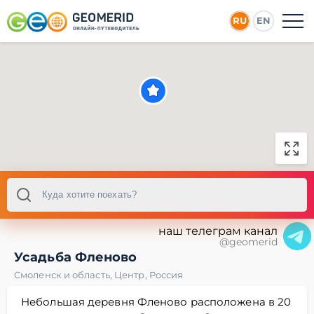
RU
EN
наш телеграм канал
@geomerid
Усадьба Фленово
Смоленск и область
,
Центр
,
Россия
Небольшая деревня Фленово расположена в 20