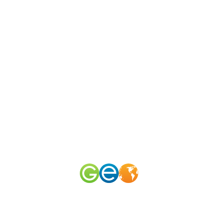
N
канал
merid
50