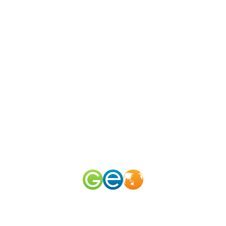
N
канал
merid
50