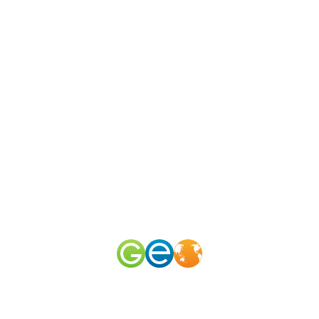
N
канал
merid
50