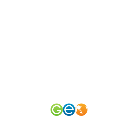
N
канал
merid
50