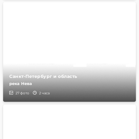
Санкт-Петербург и область
река Нева
27
фото
2 часа