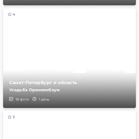
4
Санкт-Петербург и область
Усадьба Ораниенбаум
18
фото
1 день
3