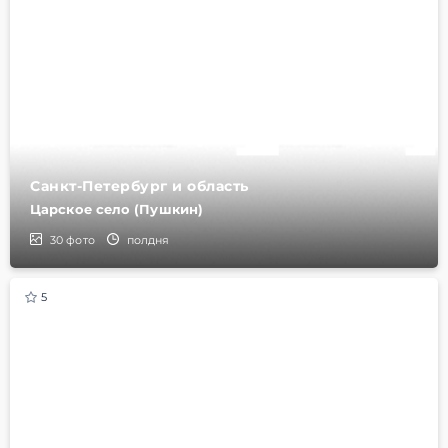
Санкт-Петербург и область
Царское село (Пушкин)
30
фото
полдня
5