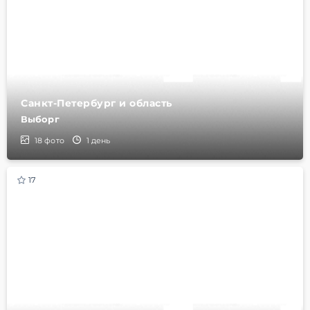
Санкт-Петербург и область
Выборг
18
фото
1 день
17