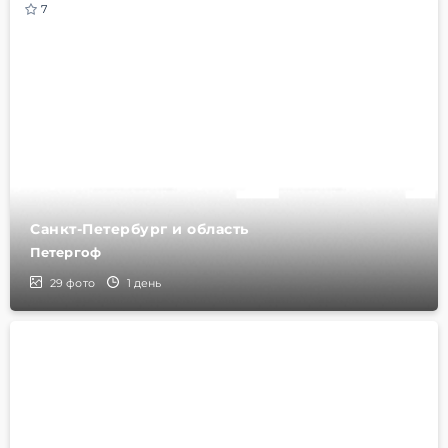
7
Санкт-Петербург и область
Петергоф
29
фото
1 день