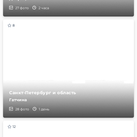
27
фото
2 часа
8
Санкт-Петербург и область
Гатчина
28
фото
1 день
12