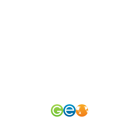
N
канал
merid
50