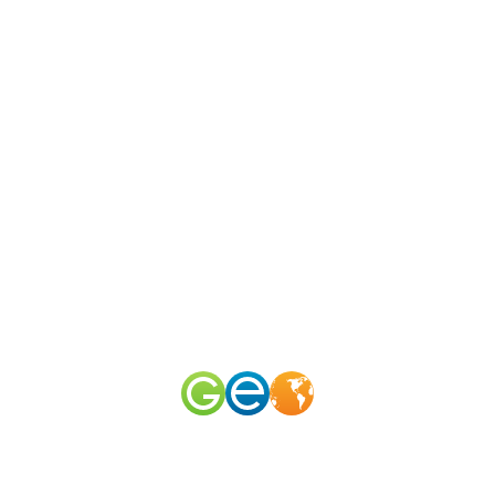
N
канал
merid
50